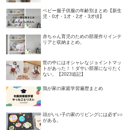
ベビー服子供服の年齢別まとめ【新生
児・0才・1才・2才・3才頃】
赤ちゃん育児のための部屋作りインテ
リアと収納まとめ。
世の中にはオシャレなジョイントマッ
トがあった！！ダサい部屋になりたく
ない。【2023追記】
我が家の家庭学習遍歴まとめ
頭がいい子の家のリビングには必ず○○
がある。