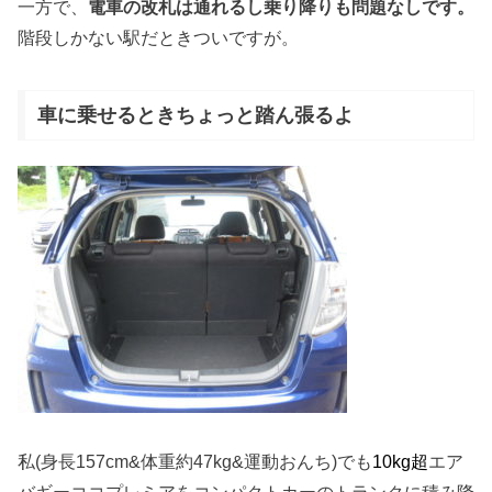
一方で、
電車の改札は通れるし乗り降りも問題なしです。
階段しかない駅だときついですが。
車に乗せるときちょっと踏ん張るよ
私(身長157cm&体重約47kg&運動おんち)でも
10kg超
エア