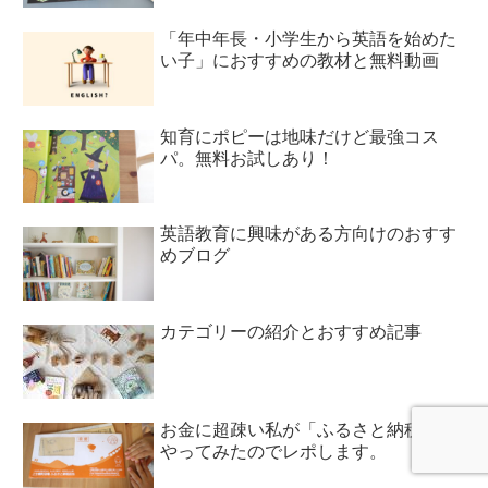
「年中年長・小学生から英語を始めた
い子」におすすめの教材と無料動画
知育にポピーは地味だけど最強コス
パ。無料お試しあり！
英語教育に興味がある方向けのおすす
めブログ
カテゴリーの紹介とおすすめ記事
お金に超疎い私が「ふるさと納税」を
やってみたのでレポします。