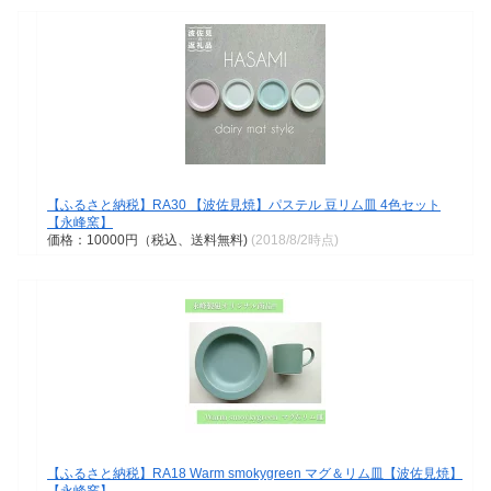
【ふるさと納税】RA30 【波佐見焼】パステル 豆リム皿 4色セット
【永峰窯】
価格：10000円（税込、送料無料)
(2018/8/2時点)
【ふるさと納税】RA18 Warm smokygreen マグ＆リム皿【波佐見焼】
【永峰窯】