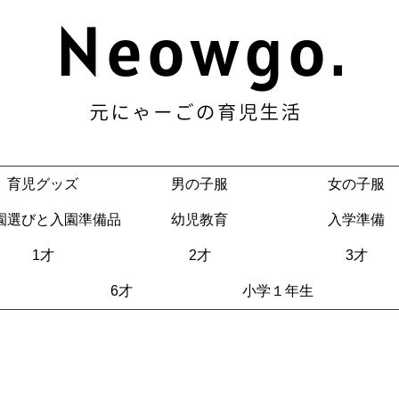
育児グッズ
男の子服
女の子服
園選びと入園準備品
幼児教育
入学準備
1才
2才
3才
6才
小学１年生