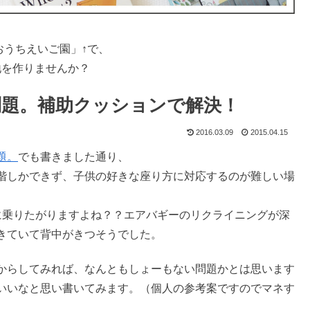
おうちえいご園」↑で、
地を作りませんか？
題。補助クッションで解決！
2016.03.09
2015.04.15
題。
でも書きました通り、
階しかできず、子供の好きな座り方に対応するのが難しい場
に乗りたがりますよね？？エアバギーのリクライニングが深
きていて背中がきつそうでした。
からしてみれば、なんともしょーもない問題かとは思います
いいなと思い書いてみます。（個人の参考案ですのでマネす