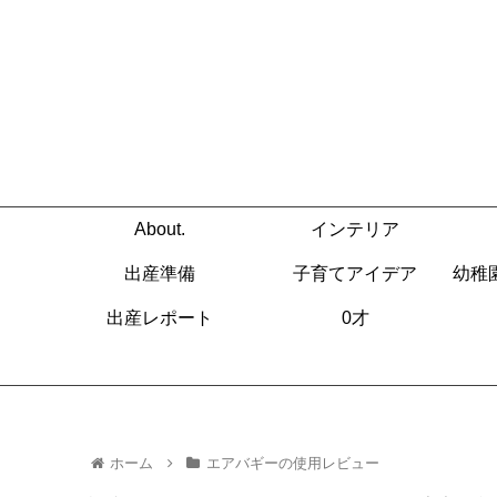
About.
インテリア
出産準備
子育てアイデア
幼稚
出産レポート
0才
ホーム
エアバギーの使用レビュー