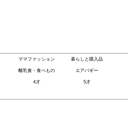
ママファッション
暮らしと購入品
離乳食・食べもの
エアバギー
4才
5才