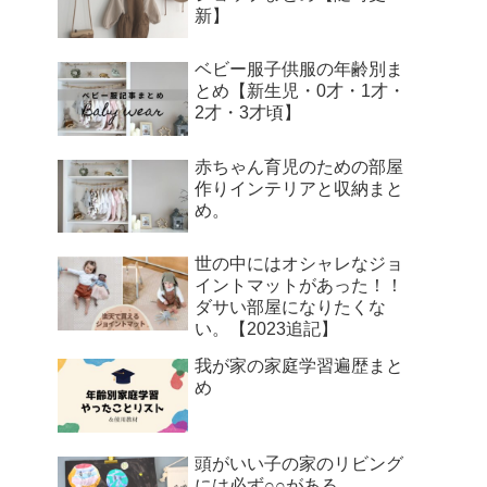
新】
ベビー服子供服の年齢別ま
とめ【新生児・0才・1才・
2才・3才頃】
赤ちゃん育児のための部屋
作りインテリアと収納まと
め。
世の中にはオシャレなジョ
イントマットがあった！！
ダサい部屋になりたくな
い。【2023追記】
我が家の家庭学習遍歴まと
め
頭がいい子の家のリビング
には必ず○○がある。