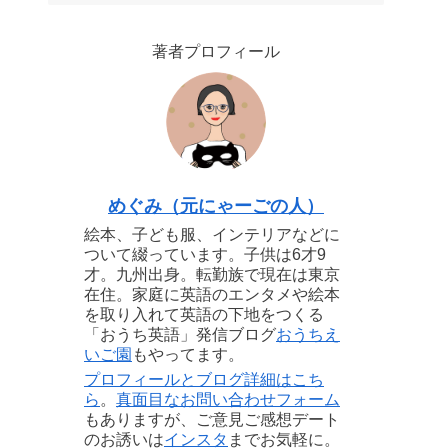
著者プロフィール
めぐみ（元にゃーごの人）
絵本、子ども服、インテリアなどに
ついて綴っています。子供は6才9
才。九州出身。転勤族で現在は東京
在住。家庭に英語のエンタメや絵本
を取り入れて英語の下地をつくる
「おうち英語」発信ブログ
おうちえ
いご園
もやってます。
プロフィールとブログ詳細はこち
ら
。
真面目なお問い合わせフォーム
もありますが、ご意見ご感想デート
のお誘いは
インスタ
までお気軽に。