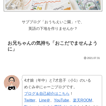
サブブログ「おうちえいご園」↑で、
英語の下地を作りませんか？
お兄ちゃんの気持ち「おこだでませんよう
に」
2021.07.31
4才娘（年中）と7才息子（小1）のいる
めぐみ＠にゃーごブログです。
ブログ＆自己紹介はこちら
！
Twitter
、
Line＠
、
YouTube
、
楽天ROOM
、