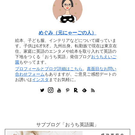
めぐみ（元にゃーごの人）
絵本、子ども服、インテリアなどについて綴っていま
す。子供は6才9才。九州出身。転勤族で現在は東京在
住。家庭に英語のエンタメや絵本を取り入れて英語の
下地をつくる「おうち英語」発信ブログ
おうちえいご
園
もやってます。
プロフィールとブログ詳細はこちら
。
真面目なお問い
合わせフォーム
もありますが、ご意見ご感想デートの
お誘いは
インスタ
までお気軽に。
サブブログ「おうち英語園」