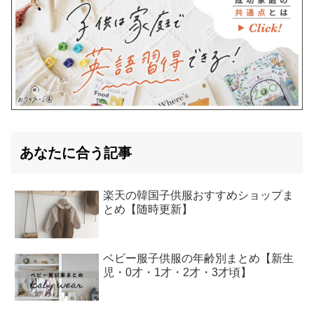
あなたに合う記事
楽天の韓国子供服おすすめショップま
とめ【随時更新】
ベビー服子供服の年齢別まとめ【新生
児・0才・1才・2才・3才頃】