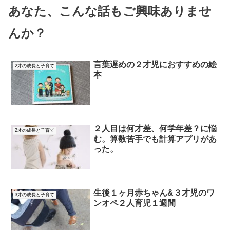
あなた、こんな話もご興味ありませ
んか？
言葉遅めの２才児におすすめの絵
2才の成長と子育て
本
２人目は何才差、何学年差？に悩
2才の成長と子育て
む。算数苦手でも計算アプリがあ
った。
生後１ヶ月赤ちゃん&３才児のワ
3才の成長と子育て
ンオペ２人育児１週間