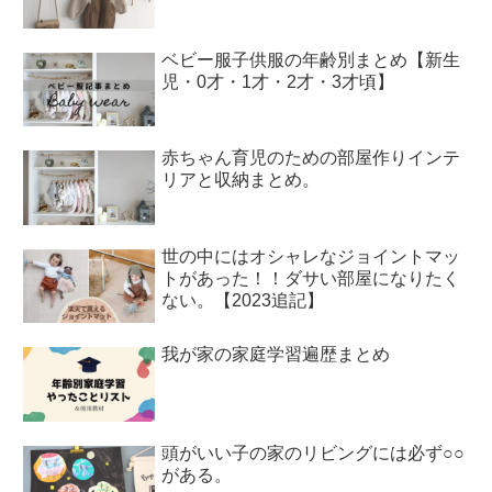
ベビー服子供服の年齢別まとめ【新生
児・0才・1才・2才・3才頃】
赤ちゃん育児のための部屋作りインテ
リアと収納まとめ。
世の中にはオシャレなジョイントマッ
トがあった！！ダサい部屋になりたく
ない。【2023追記】
我が家の家庭学習遍歴まとめ
頭がいい子の家のリビングには必ず○○
がある。