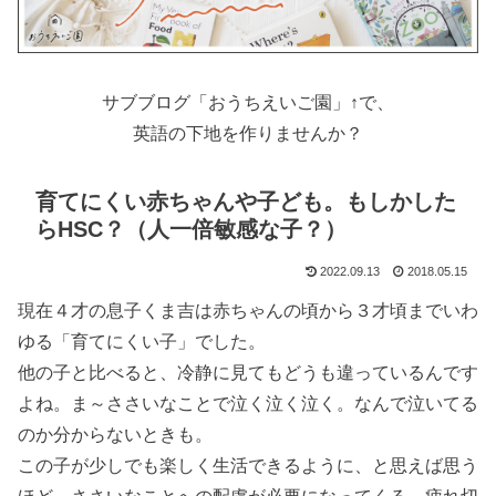
サブブログ「おうちえいご園」↑で、
英語の下地を作りませんか？
育てにくい赤ちゃんや子ども。もしかした
らHSC？（人一倍敏感な子？）
2022.09.13
2018.05.15
現在４才の息子くま吉は赤ちゃんの頃から３才頃までいわ
ゆる「育てにくい子」でした。
他の子と比べると、冷静に見てもどうも違っているんです
よね。ま～ささいなことで泣く泣く泣く。なんで泣いてる
のか分からないときも。
この子が少しでも楽しく生活できるように、と思えば思う