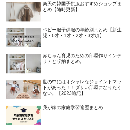
楽天の韓国子供服おすすめショップま
とめ【随時更新】
ベビー服子供服の年齢別まとめ【新生
児・0才・1才・2才・3才頃】
赤ちゃん育児のための部屋作りインテ
リアと収納まとめ。
世の中にはオシャレなジョイントマッ
トがあった！！ダサい部屋になりたく
ない。【2023追記】
我が家の家庭学習遍歴まとめ