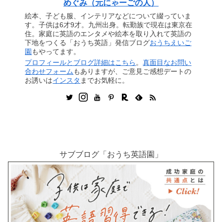
めぐみ（元にゃーごの人）
絵本、子ども服、インテリアなどについて綴っていま
す。子供は6才9才。九州出身。転勤族で現在は東京在
住。家庭に英語のエンタメや絵本を取り入れて英語の
下地をつくる「おうち英語」発信ブログ
おうちえいご
園
もやってます。
プロフィールとブログ詳細はこちら
。
真面目なお問い
合わせフォーム
もありますが、ご意見ご感想デートの
お誘いは
インスタ
までお気軽に。
サブブログ「おうち英語園」