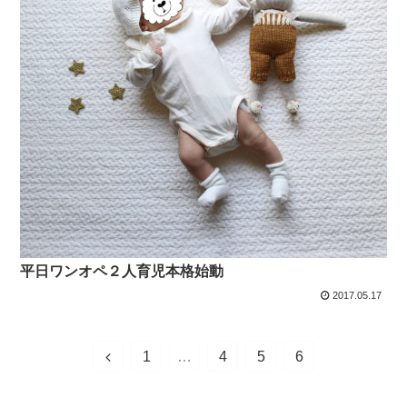
平日ワンオペ２人育児本格始動
2017.05.17
1
…
4
5
6