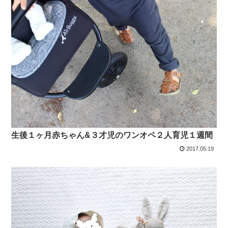
生後１ヶ月赤ちゃん&３才児のワンオペ２人育児１週間
2017.05.19