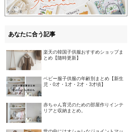
あなたに合う記事
楽天の韓国子供服おすすめショップま
とめ【随時更新】
ベビー服子供服の年齢別まとめ【新生
児・0才・1才・2才・3才頃】
赤ちゃん育児のための部屋作りインテ
リアと収納まとめ。
世の中にはオシャレなジョイントマッ