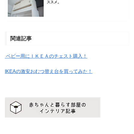
ススメ。
関連記事
ベビー用にＩＫＥＡのチェスト購入！
IKEAの激安おむつ替え台を買ってみた！