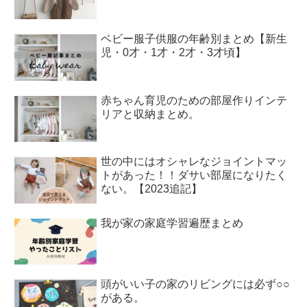
ベビー服子供服の年齢別まとめ【新生
児・0才・1才・2才・3才頃】
赤ちゃん育児のための部屋作りインテ
リアと収納まとめ。
世の中にはオシャレなジョイントマッ
トがあった！！ダサい部屋になりたく
ない。【2023追記】
我が家の家庭学習遍歴まとめ
頭がいい子の家のリビングには必ず○○
がある。