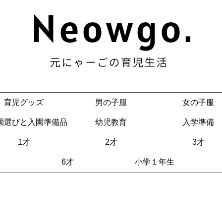
育児グッズ
男の子服
女の子服
園選びと入園準備品
幼児教育
入学準備
1才
2才
3才
6才
小学１年生