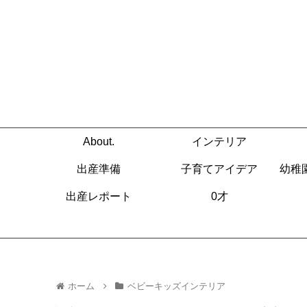
About.
インテリア
出産準備
子育てアイデア
幼稚
出産レポート
0才
ホーム
ベビーキッズインテリア