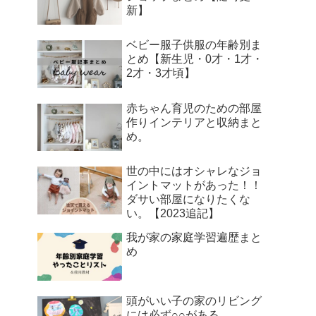
新】
ベビー服子供服の年齢別ま
とめ【新生児・0才・1才・
2才・3才頃】
赤ちゃん育児のための部屋
作りインテリアと収納まと
め。
世の中にはオシャレなジョ
イントマットがあった！！
ダサい部屋になりたくな
い。【2023追記】
我が家の家庭学習遍歴まと
め
頭がいい子の家のリビング
には必ず○○がある。