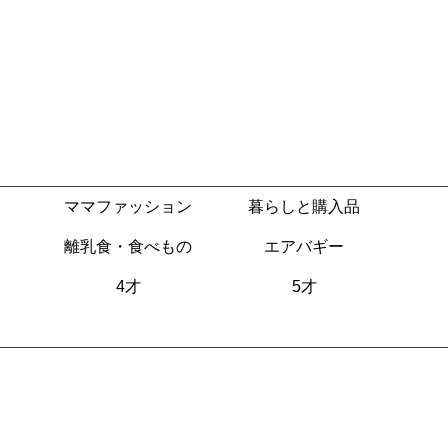
ママファッション
暮らしと購入品
離乳食・食べもの
エアバギー
4才
5才