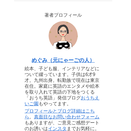
著者プロフィール
めぐみ（元にゃーごの人）
絵本、子ども服、インテリアなどに
ついて綴っています。子供は6才9
才。九州出身。転勤族で現在は東京
在住。家庭に英語のエンタメや絵本
を取り入れて英語の下地をつくる
「おうち英語」発信ブログ
おうちえ
いご園
もやってます。
プロフィールとブログ詳細はこち
ら
。
真面目なお問い合わせフォーム
もありますが、ご意見ご感想デート
のお誘いは
インスタ
までお気軽に。