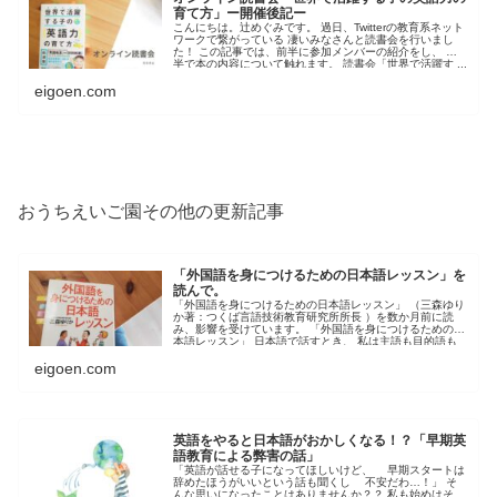
育て方」ー開催後記ー
こんにちは。辻めぐみです。 過日、Twitterの教育系ネット
ワークで繋がっている 凄いみなさんと読書会を行いまし
た！ この記事では、前半に参加メンバーの紹介をし、 後
半で本の内容について触れます。 読書会「世界で活躍す ...
eigoen.com
おうちえいご園その他の更新記事
「外国語を身につけるための日本語レッスン」を
読んで。
「外国語を身につけるための日本語レッスン」 （三森ゆり
か著：つくば言語技術教育研究所所長 ）を数か月前に読
み、影響を受けています。 「外国語を身につけるための日
本語レッスン」 日本語で話すとき、 私は主語も目的語も
たっぷ ...
eigoen.com
英語をやると日本語がおかしくなる！？「早期英
語教育による弊害の話」
「英語が話せる子になってほしいけど、 早期スタートは
辞めたほうがいいという話も聞くし 不安だわ…！」 そ
んな思いになったことはありませんか？？ 私も始めはそん