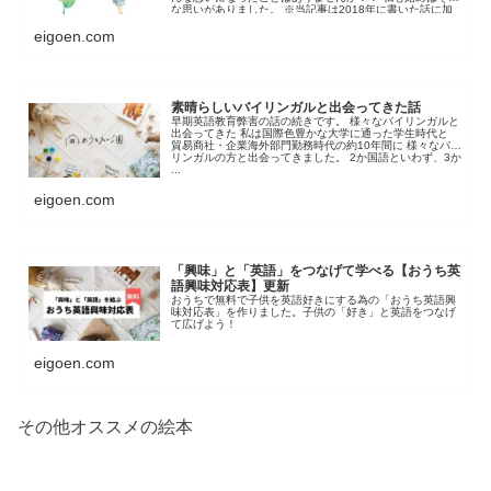
な思いがありました。 ※当記事は2018年に書いた話に加
筆 ...
eigoen.com
素晴らしいバイリンガルと出会ってきた話
早期英語教育弊害の話の続きです。 様々なバイリンガルと
出会ってきた 私は国際色豊かな大学に通った学生時代と
貿易商社・企業海外部門勤務時代の約10年間に 様々なバイ
リンガルの方と出会ってきました。 2か国語といわず、3か
...
eigoen.com
「興味」と「英語」をつなげて学べる【おうち英
語興味対応表】更新
おうちで無料で子供を英語好きにする為の「おうち英語興
味対応表」を作りました。子供の「好き」と英語をつなげ
て広げよう！
eigoen.com
その他オススメの絵本