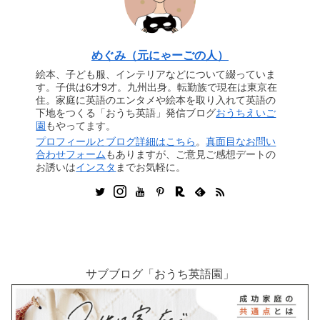
めぐみ（元にゃーごの人）
絵本、子ども服、インテリアなどについて綴っていま
す。子供は6才9才。九州出身。転勤族で現在は東京在
住。家庭に英語のエンタメや絵本を取り入れて英語の
下地をつくる「おうち英語」発信ブログ
おうちえいご
園
もやってます。
プロフィールとブログ詳細はこちら
。
真面目なお問い
合わせフォーム
もありますが、ご意見ご感想デートの
お誘いは
インスタ
までお気軽に。
サブブログ「おうち英語園」