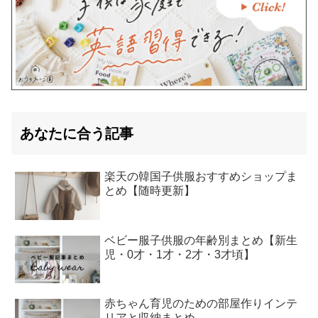
あなたに合う記事
楽天の韓国子供服おすすめショップま
とめ【随時更新】
ベビー服子供服の年齢別まとめ【新生
児・0才・1才・2才・3才頃】
赤ちゃん育児のための部屋作りインテ
リアと収納まとめ。