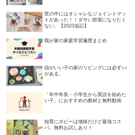
世の中にはオシャレなジョイントマッ
トがあった！！ダサい部屋になりたく
ない。【2023追記】
我が家の家庭学習遍歴まとめ
頭がいい子の家のリビングには必ず○○
がある。
「年中年長・小学生から英語を始めた
い子」におすすめの教材と無料動画
知育にポピーは地味だけど最強コス
パ。無料お試しあり！