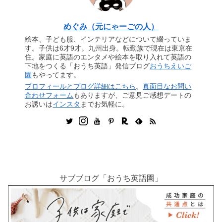
めぐみ（元にゃーごの人）
絵本、子ども服、インテリアなどについて綴っていま
す。子供は6才9才。九州出身。転勤族で現在は東京在
住。家庭に英語のエンタメや絵本を取り入れて英語の
下地をつくる「おうち英語」発信ブログ
おうちえいご
園
もやってます。
プロフィールとブログ詳細はこちら
。
真面目なお問い
合わせフォーム
もありますが、ご意見ご感想デートの
お誘いは
インスタ
までお気軽に。
サブブログ「おうち英語園」