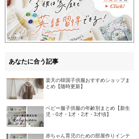
あなたに合う記事
楽天の韓国子供服おすすめショップま
とめ【随時更新】
ベビー服子供服の年齢別まとめ【新生
児・0才・1才・2才・3才頃】
赤ちゃん育児のための部屋作りインテ