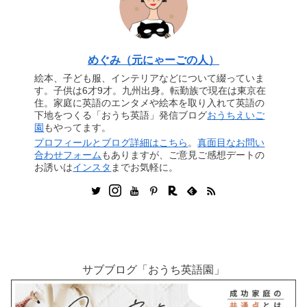
めぐみ（元にゃーごの人）
絵本、子ども服、インテリアなどについて綴っていま
す。子供は6才9才。九州出身。転勤族で現在は東京在
住。家庭に英語のエンタメや絵本を取り入れて英語の
下地をつくる「おうち英語」発信ブログ
おうちえいご
園
もやってます。
プロフィールとブログ詳細はこちら
。
真面目なお問い
合わせフォーム
もありますが、ご意見ご感想デートの
お誘いは
インスタ
までお気軽に。
サブブログ「おうち英語園」