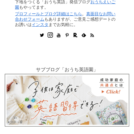
下地をつくる「おうち英語」発信ブログ
おうちえいご
園
もやってます。
プロフィールとブログ詳細はこちら
。
真面目なお問い
合わせフォーム
もありますが、ご意見ご感想デートの
お誘いは
インスタ
までお気軽に。
サブブログ「おうち英語園」