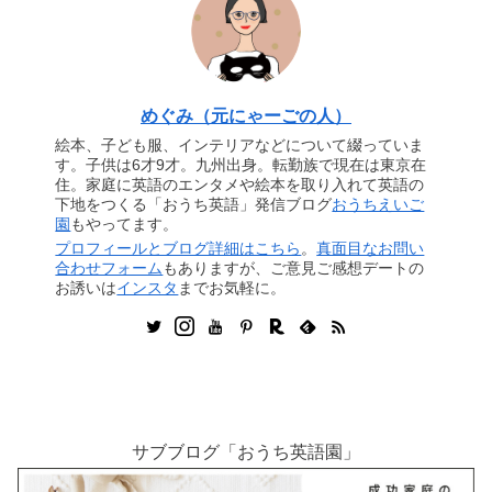
めぐみ（元にゃーごの人）
絵本、子ども服、インテリアなどについて綴っていま
す。子供は6才9才。九州出身。転勤族で現在は東京在
住。家庭に英語のエンタメや絵本を取り入れて英語の
下地をつくる「おうち英語」発信ブログ
おうちえいご
園
もやってます。
プロフィールとブログ詳細はこちら
。
真面目なお問い
合わせフォーム
もありますが、ご意見ご感想デートの
お誘いは
インスタ
までお気軽に。
サブブログ「おうち英語園」