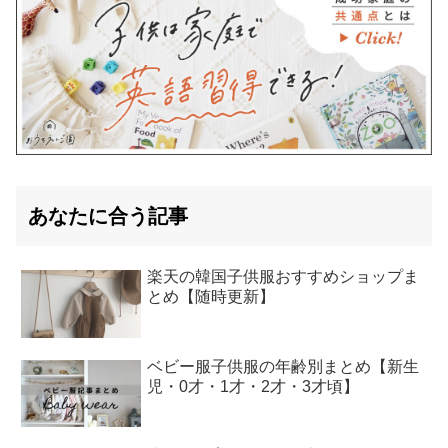
あなたに合う記事
楽天の韓国子供服おすすめショップま
とめ【随時更新】
ベビー服子供服の年齢別まとめ【新生
児・0才・1才・2才・3才頃】