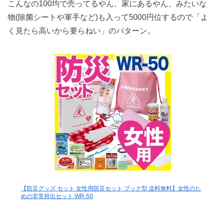
こんなの100均で売ってるやん、家にあるやん、みたいな
物(除菌シートや軍手など)も入って5000円位するので「よ
く見たら高いから要らねい」のパターン。
【防災グッズ セット 女性用防災セット ブック型 送料無料】女性のた
めの非常持出セット WR-50