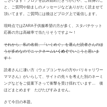
ございます！ブログを読み始めたきっかけや、ご自身のこ
と、ご質問や励ましのメッセージなどありがたく読ませて
頂いてます。ご質問には後ほどブログ上で返信します。
現時点ではZARA子供服希望の方が多く、スタバチケット
応募の方は高確率で当たりそうですよ〜！
それから、私の名前、「いくめぐ」を選んだ読者さんのほ
うが多めなのでニックネーム
いくめぐ
でいこうと思いま
す！
読者さんに凄い方（ウェブコンサルの方やバリキャリワー
ママさん）がいらして、サイトの先々を考えた別のネーミ
ングなどをご提案下さって衝撃を受け揺れています… 後
ほどまとめます たびたびすみません。
さて今日の本題。