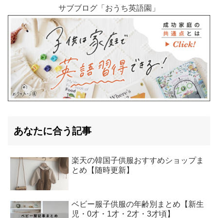
サブブログ「おうち英語園」
あなたに合う記事
楽天の韓国子供服おすすめショップま
とめ【随時更新】
ベビー服子供服の年齢別まとめ【新生
児・0才・1才・2才・3才頃】