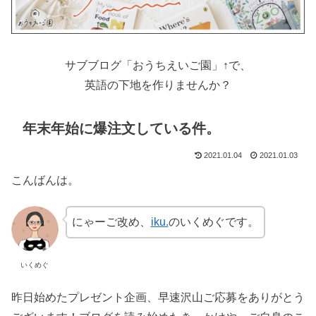
サブブログ「おうちえいご園」↑で、
英語の下地を作りませんか？
年末年始に爆注文している件。
2021.01.04
2021.01.03
こんばんは。
にゃーご改め、
iku.
のいくめぐです。
いくめぐ
昨日始めたプレゼント企画、早速沢山ご応募をありがとう