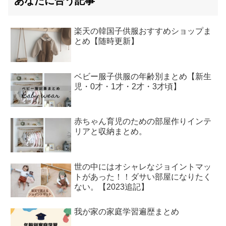
あなたに合う記事
楽天の韓国子供服おすすめショップま
とめ【随時更新】
ベビー服子供服の年齢別まとめ【新生
児・0才・1才・2才・3才頃】
赤ちゃん育児のための部屋作りインテ
リアと収納まとめ。
世の中にはオシャレなジョイントマッ
トがあった！！ダサい部屋になりたく
ない。【2023追記】
我が家の家庭学習遍歴まとめ