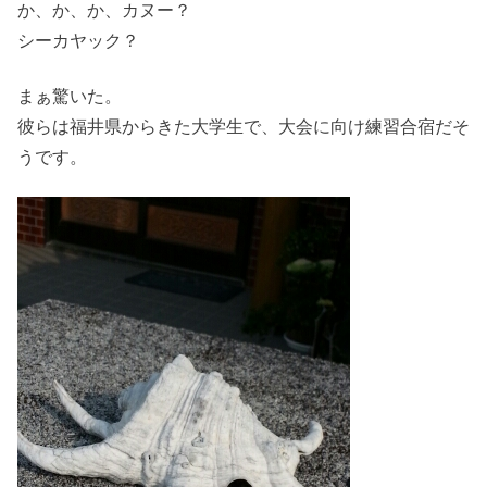
か、か、か、カヌー？
シーカヤック？
まぁ驚いた。
彼らは福井県からきた大学生で、大会に向け練習合宿だそ
うです。