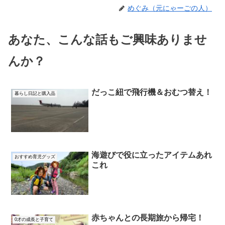
めぐみ（元にゃーごの人）
あなた、こんな話もご興味ありませ
んか？
だっこ紐で飛行機＆おむつ替え！
暮らし日記と購入品
海遊びで役に立ったアイテムあれ
おすすめ育児グッズ
これ
赤ちゃんとの長期旅から帰宅！
0才の成長と子育て