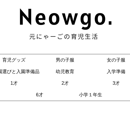
育児グッズ
男の子服
女の子服
園選びと入園準備品
幼児教育
入学準備
1才
2才
3才
6才
小学１年生