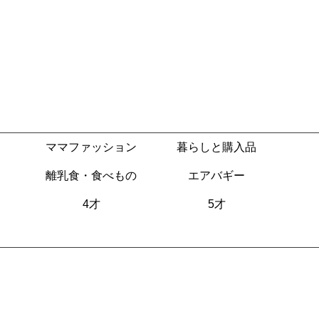
ママファッション
暮らしと購入品
離乳食・食べもの
エアバギー
4才
5才