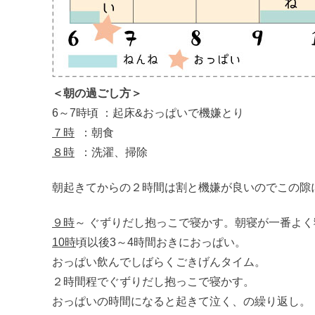
＜朝の過ごし方＞
6～7時頃 ：起床&おっぱいで機嫌とり
７時
：朝食
８時
：洗濯、掃除
朝起きてからの２時間は割と機嫌が良いのでこの隙
９時
～ ぐずりだし抱っこで寝かす。朝寝が一番よく
10時
頃以後3～4時間おきにおっぱい。
おっぱい飲んでしばらくごきげんタイム。
２時間程でぐずりだし抱っこで寝かす。
おっぱいの時間になると起きて泣く、の繰り返し。