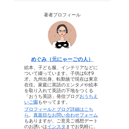
著者プロフィール
めぐみ（元にゃーごの人）
絵本、子ども服、インテリアなどに
ついて綴っています。子供は6才9
才。九州出身。転勤族で現在は東京
在住。家庭に英語のエンタメや絵本
を取り入れて英語の下地をつくる
「おうち英語」発信ブログ
おうちえ
いご園
もやってます。
プロフィールとブログ詳細はこち
ら
。
真面目なお問い合わせフォーム
もありますが、ご意見ご感想デート
のお誘いは
インスタ
までお気軽に。