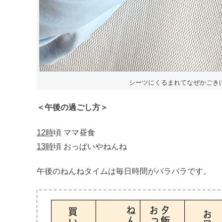
シーツにくるまれてなぜかごき
＜午後の過ごし方＞
12時
頃 ママ昼食
13時
頃 おっぱいやねんね
午後のねんねタイムは毎日時間がバラバラです。