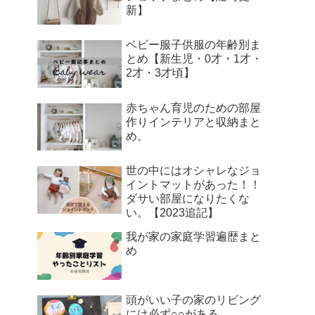
新】
ベビー服子供服の年齢別ま
とめ【新生児・0才・1才・
2才・3才頃】
赤ちゃん育児のための部屋
作りインテリアと収納まと
め。
世の中にはオシャレなジョ
イントマットがあった！！
ダサい部屋になりたくな
い。【2023追記】
我が家の家庭学習遍歴まと
め
頭がいい子の家のリビング
には必ず○○がある。