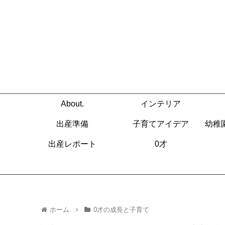
About.
インテリア
出産準備
子育てアイデア
幼稚
出産レポート
0才
ホーム
0才の成長と子育て