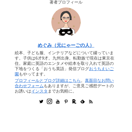
著者プロフィール
めぐみ（元にゃーごの人）
絵本、子ども服、インテリアなどについて綴っていま
す。子供は6才9才。九州出身。転勤族で現在は東京在
住。家庭に英語のエンタメや絵本を取り入れて英語の
下地をつくる「おうち英語」発信ブログ
おうちえいご
園
もやってます。
プロフィールとブログ詳細はこちら
。
真面目なお問い
合わせフォーム
もありますが、ご意見ご感想デートの
お誘いは
インスタ
までお気軽に。