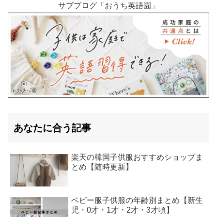
サブブログ「おうち英語園」
あなたに合う記事
楽天の韓国子供服おすすめショップま
とめ【随時更新】
ベビー服子供服の年齢別まとめ【新生
児・0才・1才・2才・3才頃】