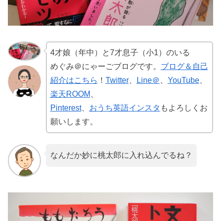
4才娘（年中）と7才息子（小1）のいる
めぐみ＠にゃーごブログです。
ブログ＆自己
紹介はこちら
！
Twitter
、
Line＠
、
YouTube
、
楽天ROOM
、
Pinterest
、
おうち英語インスタ
もよろしくお
願いします。
なんだか妙に桃太郎に入れ込んでるね？