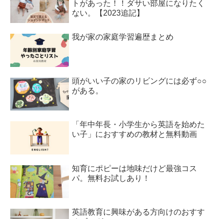
トがあった！！ダサい部屋になりたく
ない。【2023追記】
我が家の家庭学習遍歴まとめ
頭がいい子の家のリビングには必ず○○
がある。
「年中年長・小学生から英語を始めた
い子」におすすめの教材と無料動画
知育にポピーは地味だけど最強コス
パ。無料お試しあり！
英語教育に興味がある方向けのおすす