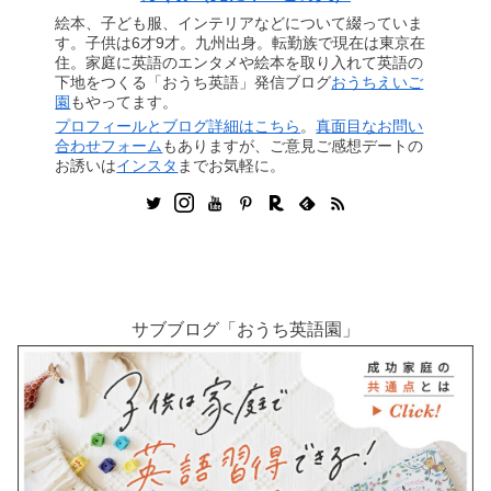
絵本、子ども服、インテリアなどについて綴っていま
す。子供は6才9才。九州出身。転勤族で現在は東京在
住。家庭に英語のエンタメや絵本を取り入れて英語の
下地をつくる「おうち英語」発信ブログ
おうちえいご
園
もやってます。
プロフィールとブログ詳細はこちら
。
真面目なお問い
合わせフォーム
もありますが、ご意見ご感想デートの
お誘いは
インスタ
までお気軽に。
サブブログ「おうち英語園」