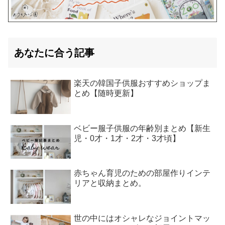
あなたに合う記事
楽天の韓国子供服おすすめショップま
とめ【随時更新】
ベビー服子供服の年齢別まとめ【新生
児・0才・1才・2才・3才頃】
赤ちゃん育児のための部屋作りインテ
リアと収納まとめ。
世の中にはオシャレなジョイントマッ