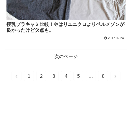
授乳ブラキャミ比較！やはりユニクロよりベルメゾンが
良かったけど欠点も。
2017.02.24
次のページ
1
2
3
4
5
…
8