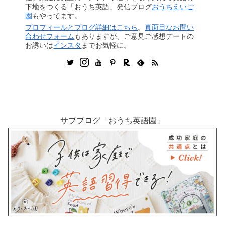
下地をつくる「おうち英語」発信ブログ
おうちえいご
園
もやってます。
プロフィールとブログ詳細はこちら
。
真面目なお問い
合わせフォーム
もありますが、ご意見ご感想デートの
お誘いは
インスタ
までお気軽に。
サブブログ「おうち英語園」