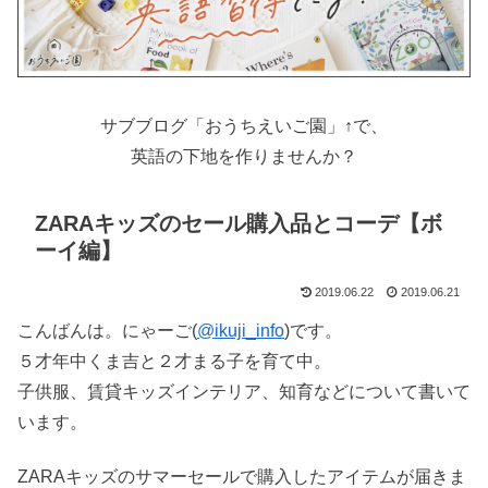
サブブログ「おうちえいご園」↑で、
英語の下地を作りませんか？
ZARAキッズのセール購入品とコーデ【ボ
ーイ編】
2019.06.22
2019.06.21
こんばんは。にゃーご(
@ikuji_info
)です。
５才年中くま吉と２才まる子を育て中。
子供服、賃貸キッズインテリア、知育などについて書いて
います。
ZARAキッズのサマーセールで購入したアイテムが届きま