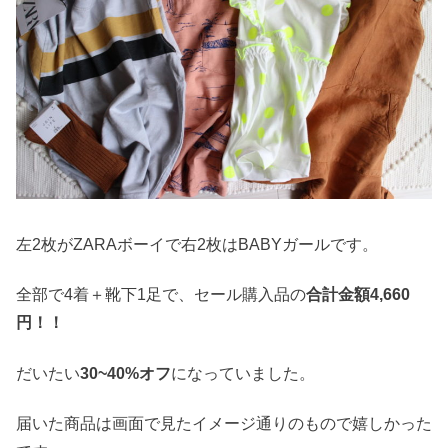
左2枚がZARAボーイで右2枚はBABYガールです。
全部で4着＋靴下1足で、セール購入品の
合計金額4,660
円！！
だいたい
30~40%オフ
になっていました。
届いた商品は画面で見たイメージ通りのもので嬉しかった