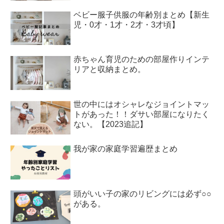
ベビー服子供服の年齢別まとめ【新生
児・0才・1才・2才・3才頃】
赤ちゃん育児のための部屋作りインテ
リアと収納まとめ。
世の中にはオシャレなジョイントマッ
トがあった！！ダサい部屋になりたく
ない。【2023追記】
我が家の家庭学習遍歴まとめ
頭がいい子の家のリビングには必ず○○
がある。