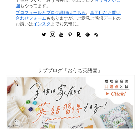
園
もやってます。
プロフィールとブログ詳細はこちら
。
真面目なお問い
合わせフォーム
もありますが、ご意見ご感想デートの
お誘いは
インスタ
までお気軽に。
サブブログ「おうち英語園」