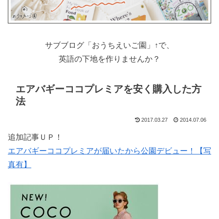
サブブログ「おうちえいご園」↑で、
英語の下地を作りませんか？
エアバギーココプレミアを安く購入した方
法
2017.03.27
2014.07.06
追加記事ＵＰ！
エアバギーココプレミアが届いたから公園デビュー！【写
真有】