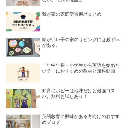
我が家の家庭学習遍歴まとめ
頭がいい子の家のリビングには必ず○○
がある。
「年中年長・小学生から英語を始めた
い子」におすすめの教材と無料動画
知育にポピーは地味だけど最強コス
パ。無料お試しあり！
英語教育に興味がある方向けのおすす
めブログ