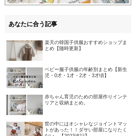
あなたに合う記事
楽天の韓国子供服おすすめショップま
とめ【随時更新】
ベビー服子供服の年齢別まとめ【新生
児・0才・1才・2才・3才頃】
赤ちゃん育児のための部屋作りインテ
リアと収納まとめ。
世の中にはオシャレなジョイントマッ
トがあった！！ダサい部屋になりたく
ない。【2023追記】