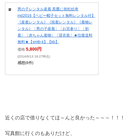
男の子レンタル産着 黒鷹に祝松絵巻
md2016【ベビー帽子セット無料レンタル付】
《産着レンタル》《祝着レンタル》《着物レ
ンタル》〔男の子産着〕〔お宮参り〕〔初
着〕〔赤ちゃん着物〕〔貸衣装〕★往復送料
無料★【smtb-k】【kb】
5,800円
価格:
(2014/6/13 18:27時点)
感想(8件)
近くの店で借りなくてほ～んと良かった～～～！！！
写真館に行くのもありだけど、