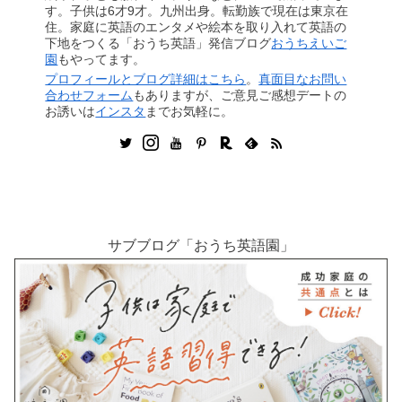
す。子供は6才9才。九州出身。転勤族で現在は東京在
住。家庭に英語のエンタメや絵本を取り入れて英語の
下地をつくる「おうち英語」発信ブログ
おうちえいご
園
もやってます。
プロフィールとブログ詳細はこちら
。
真面目なお問い
合わせフォーム
もありますが、ご意見ご感想デートの
お誘いは
インスタ
までお気軽に。
サブブログ「おうち英語園」