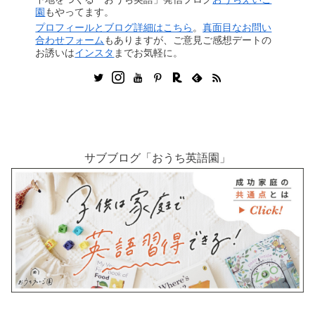
園
もやってます。
プロフィールとブログ詳細はこちら
。
真面目なお問い
合わせフォーム
もありますが、ご意見ご感想デートの
お誘いは
インスタ
までお気軽に。
サブブログ「おうち英語園」