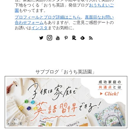
下地をつくる「おうち英語」発信ブログ
おうちえいご
園
もやってます。
プロフィールとブログ詳細はこちら
。
真面目なお問い
合わせフォーム
もありますが、ご意見ご感想デートの
お誘いは
インスタ
までお気軽に。
サブブログ「おうち英語園」