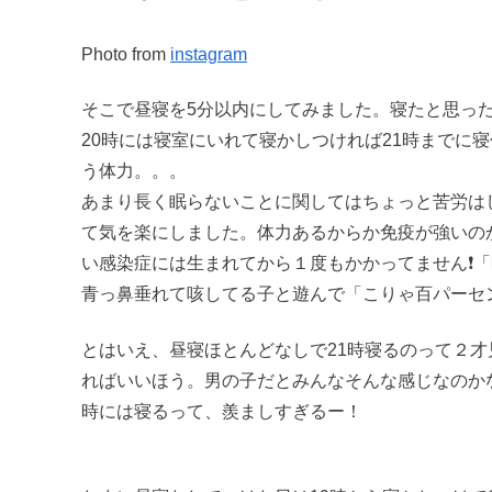
Photo from
instagram
そこで昼寝を5分以内にしてみました。寝たと思っ
20時には寝室にいれて寝かしつければ21時までに
う体力。。。
あまり長く眠らないことに関してはちょっと苦労は
て気を楽にしました。体力あるからか免疫が強いの
い感染症には生まれてから１度もかかってません❗
青っ鼻垂れて咳してる子と遊んで「こりゃ百パーセ
とはいえ、昼寝ほとんどなしで21時寝るのって２才
ればいいほう。男の子だとみんなそんな感じなのか
時には寝るって、羨ましすぎるー！