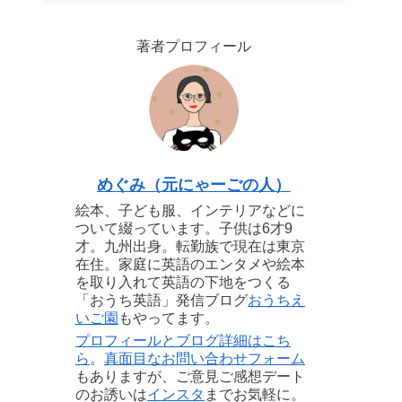
著者プロフィール
めぐみ（元にゃーごの人）
絵本、子ども服、インテリアなどに
ついて綴っています。子供は6才9
才。九州出身。転勤族で現在は東京
在住。家庭に英語のエンタメや絵本
を取り入れて英語の下地をつくる
「おうち英語」発信ブログ
おうちえ
いご園
もやってます。
プロフィールとブログ詳細はこち
ら
。
真面目なお問い合わせフォーム
もありますが、ご意見ご感想デート
のお誘いは
インスタ
までお気軽に。