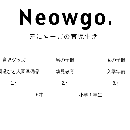
育児グッズ
男の子服
女の子服
園選びと入園準備品
幼児教育
入学準備
1才
2才
3才
6才
小学１年生