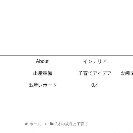
About.
インテリア
出産準備
子育てアイデア
幼稚
出産レポート
0才
ホーム
2才の成長と子育て