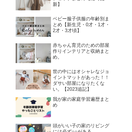
新】
ベビー服子供服の年齢別ま
とめ【新生児・0才・1才・
2才・3才頃】
赤ちゃん育児のための部屋
作りインテリアと収納まと
め。
世の中にはオシャレなジョ
イントマットがあった！！
ダサい部屋になりたくな
い。【2023追記】
我が家の家庭学習遍歴まと
め
頭がいい子の家のリビング
には必ず○○がある。