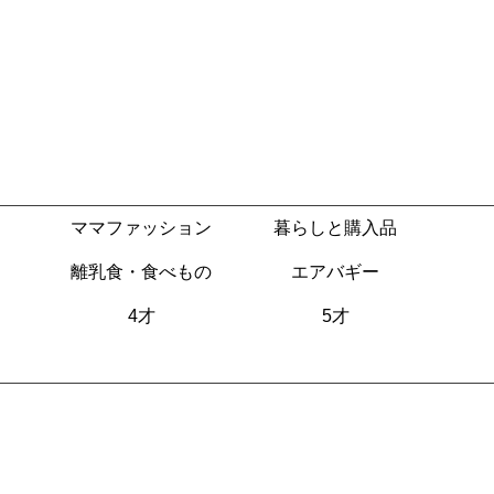
ママファッション
暮らしと購入品
離乳食・食べもの
エアバギー
4才
5才