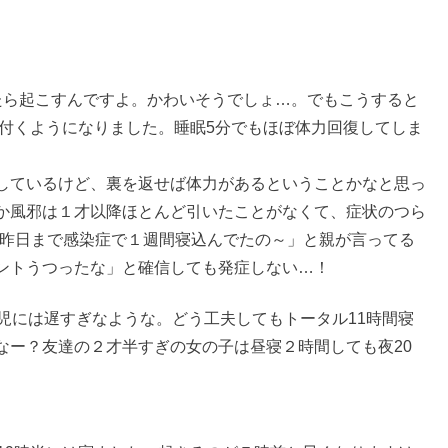
たら起こすんですよ。かわいそうでしょ…。でもこうすると
寝付くようになりました。睡眠5分でもほぼ体力回復してしま
しているけど、裏を返せば体力があるということかなと思っ
か風邪は１才以降ほとんど引いたことがなくて、症状のつら
「昨日まで感染症で１週間寝込んでたの～」と親が言ってる
ントうつったな」と確信しても発症しない…！
児には遅すぎなような。どう工夫してもトータル11時間寝
なー？友達の２才半すぎの女の子は昼寝２時間しても夜20