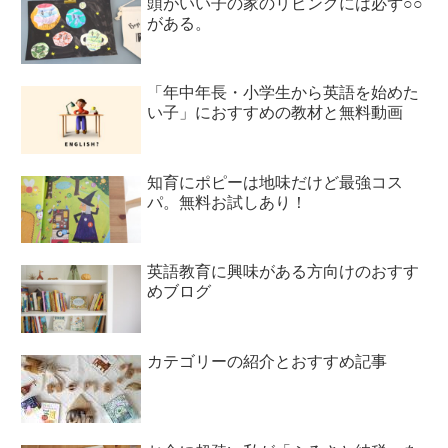
頭がいい子の家のリビングには必ず○○
がある。
「年中年長・小学生から英語を始めた
い子」におすすめの教材と無料動画
知育にポピーは地味だけど最強コス
パ。無料お試しあり！
英語教育に興味がある方向けのおすす
めブログ
カテゴリーの紹介とおすすめ記事