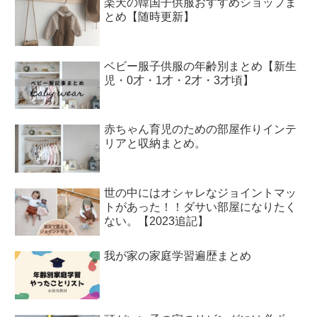
楽天の韓国子供服おすすめショップま
とめ【随時更新】
ベビー服子供服の年齢別まとめ【新生
児・0才・1才・2才・3才頃】
赤ちゃん育児のための部屋作りインテ
リアと収納まとめ。
世の中にはオシャレなジョイントマッ
トがあった！！ダサい部屋になりたく
ない。【2023追記】
我が家の家庭学習遍歴まとめ