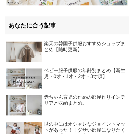
あなたに合う記事
楽天の韓国子供服おすすめショップま
とめ【随時更新】
ベビー服子供服の年齢別まとめ【新生
児・0才・1才・2才・3才頃】
赤ちゃん育児のための部屋作りインテ
リアと収納まとめ。
世の中にはオシャレなジョイントマッ
トがあった！！ダサい部屋になりたく