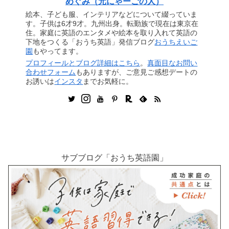
めぐみ（元にゃーごの人）
絵本、子ども服、インテリアなどについて綴っていま
す。子供は6才9才。九州出身。転勤族で現在は東京在
住。家庭に英語のエンタメや絵本を取り入れて英語の
下地をつくる「おうち英語」発信ブログ
おうちえいご
園
もやってます。
プロフィールとブログ詳細はこちら
。
真面目なお問い
合わせフォーム
もありますが、ご意見ご感想デートの
お誘いは
インスタ
までお気軽に。
サブブログ「おうち英語園」