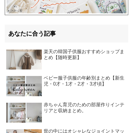
あなたに合う記事
楽天の韓国子供服おすすめショップま
とめ【随時更新】
ベビー服子供服の年齢別まとめ【新生
児・0才・1才・2才・3才頃】
赤ちゃん育児のための部屋作りインテ
リアと収納まとめ。
世の中にはオシャレなジョイントマッ