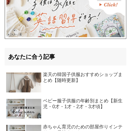
あなたに合う記事
楽天の韓国子供服おすすめショップま
とめ【随時更新】
ベビー服子供服の年齢別まとめ【新生
児・0才・1才・2才・3才頃】
赤ちゃん育児のための部屋作りインテ