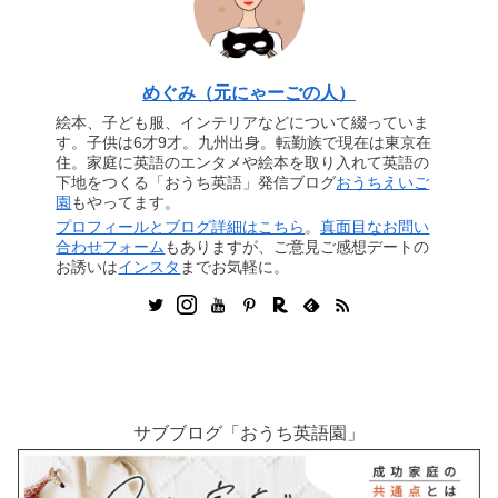
めぐみ（元にゃーごの人）
絵本、子ども服、インテリアなどについて綴っていま
す。子供は6才9才。九州出身。転勤族で現在は東京在
住。家庭に英語のエンタメや絵本を取り入れて英語の
下地をつくる「おうち英語」発信ブログ
おうちえいご
園
もやってます。
プロフィールとブログ詳細はこちら
。
真面目なお問い
合わせフォーム
もありますが、ご意見ご感想デートの
お誘いは
インスタ
までお気軽に。
サブブログ「おうち英語園」