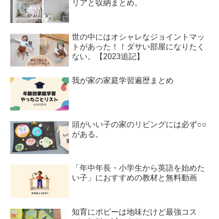
リアと収納まとめ。
世の中にはオシャレなジョイントマッ
トがあった！！ダサい部屋になりたく
ない。【2023追記】
我が家の家庭学習遍歴まとめ
頭がいい子の家のリビングには必ず○○
がある。
「年中年長・小学生から英語を始めた
い子」におすすめの教材と無料動画
知育にポピーは地味だけど最強コス