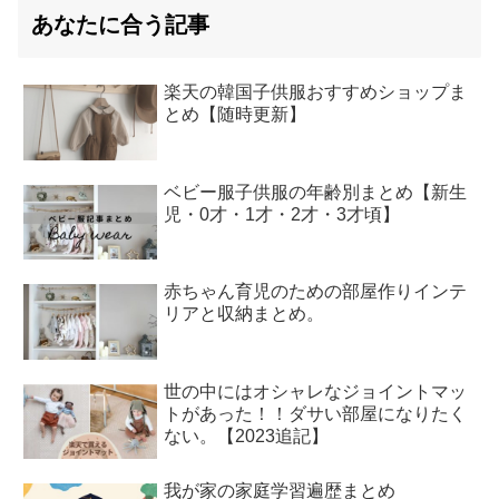
あなたに合う記事
楽天の韓国子供服おすすめショップま
とめ【随時更新】
ベビー服子供服の年齢別まとめ【新生
児・0才・1才・2才・3才頃】
赤ちゃん育児のための部屋作りインテ
リアと収納まとめ。
世の中にはオシャレなジョイントマッ
トがあった！！ダサい部屋になりたく
ない。【2023追記】
我が家の家庭学習遍歴まとめ