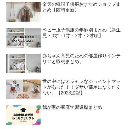
楽天の韓国子供服おすすめショップま
とめ【随時更新】
ベビー服子供服の年齢別まとめ【新生
児・0才・1才・2才・3才頃】
赤ちゃん育児のための部屋作りインテ
リアと収納まとめ。
世の中にはオシャレなジョイントマッ
トがあった！！ダサい部屋になりたく
ない。【2023追記】
我が家の家庭学習遍歴まとめ