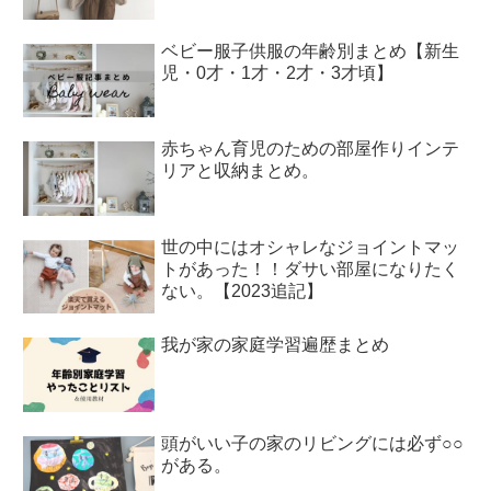
ベビー服子供服の年齢別まとめ【新生
児・0才・1才・2才・3才頃】
赤ちゃん育児のための部屋作りインテ
リアと収納まとめ。
世の中にはオシャレなジョイントマッ
トがあった！！ダサい部屋になりたく
ない。【2023追記】
我が家の家庭学習遍歴まとめ
頭がいい子の家のリビングには必ず○○
がある。