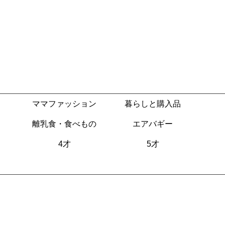
ママファッション
暮らしと購入品
離乳食・食べもの
エアバギー
4才
5才