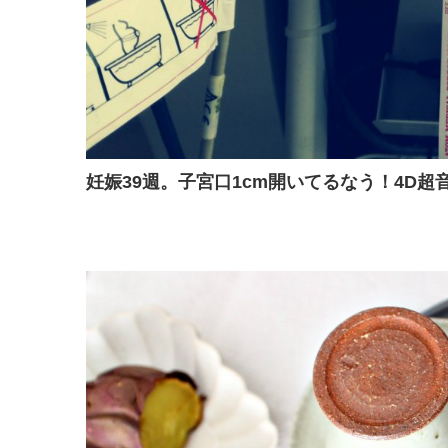
妊娠39週。子宮口1cm開いてるなう！4D