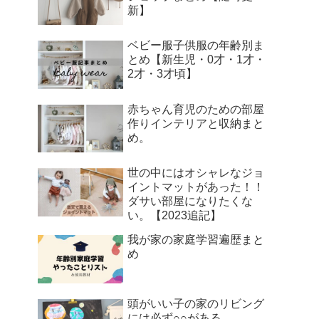
新】
ベビー服子供服の年齢別ま
とめ【新生児・0才・1才・
2才・3才頃】
赤ちゃん育児のための部屋
作りインテリアと収納まと
め。
世の中にはオシャレなジョ
イントマットがあった！！
ダサい部屋になりたくな
い。【2023追記】
我が家の家庭学習遍歴まと
め
頭がいい子の家のリビング
には必ず○○がある。