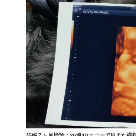
妊娠７ヶ月検診：26週4Dエコーで見えた横