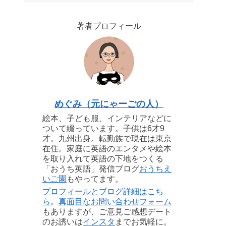
著者プロフィール
めぐみ（元にゃーごの人）
絵本、子ども服、インテリアなどに
ついて綴っています。子供は6才9
才。九州出身。転勤族で現在は東京
在住。家庭に英語のエンタメや絵本
を取り入れて英語の下地をつくる
「おうち英語」発信ブログ
おうちえ
いご園
もやってます。
プロフィールとブログ詳細はこち
ら
。
真面目なお問い合わせフォーム
もありますが、ご意見ご感想デート
のお誘いは
インスタ
までお気軽に。