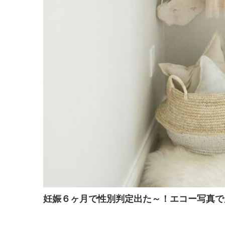
妊娠６ヶ月で性別判定出た～！エコー写真で