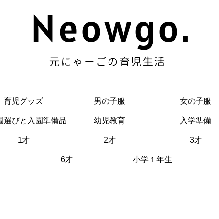
育児グッズ
男の子服
女の子服
園選びと入園準備品
幼児教育
入学準備
1才
2才
3才
6才
小学１年生