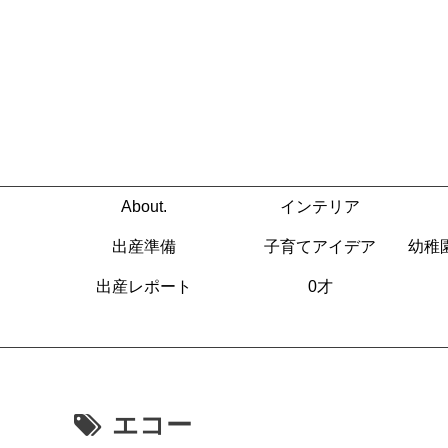
About.
インテリア
出産準備
子育てアイデア
幼稚
出産レポート
0才
エコー