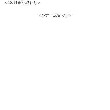
＜12/11追記終わり＞
＜バナー広告です＞