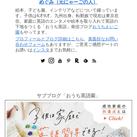
めぐみ（元にゃーごの人）
絵本、子ども服、インテリアなどについて綴っていま
す。子供は6才9才。九州出身。転勤族で現在は東京在
住。家庭に英語のエンタメや絵本を取り入れて英語の
下地をつくる「おうち英語」発信ブログ
おうちえいご
園
もやってます。
プロフィールとブログ詳細はこちら
。
真面目なお問い
合わせフォーム
もありますが、ご意見ご感想デートの
お誘いは
インスタ
までお気軽に。
サブブログ「おうち英語園」