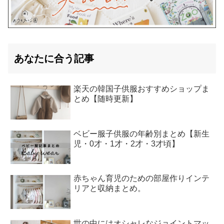
あなたに合う記事
楽天の韓国子供服おすすめショップま
とめ【随時更新】
ベビー服子供服の年齢別まとめ【新生
児・0才・1才・2才・3才頃】
赤ちゃん育児のための部屋作りインテ
リアと収納まとめ。
世の中にはオシャレなジョイントマッ