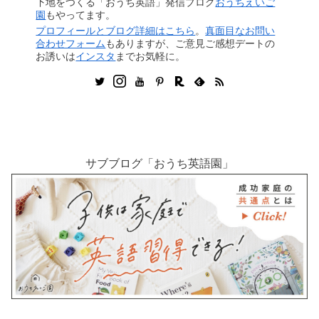
下地をつくる「おうち英語」発信ブログ
おうちえいご
園
もやってます。
プロフィールとブログ詳細はこちら
。
真面目なお問い
合わせフォーム
もありますが、ご意見ご感想デートの
お誘いは
インスタ
までお気軽に。
サブブログ「おうち英語園」