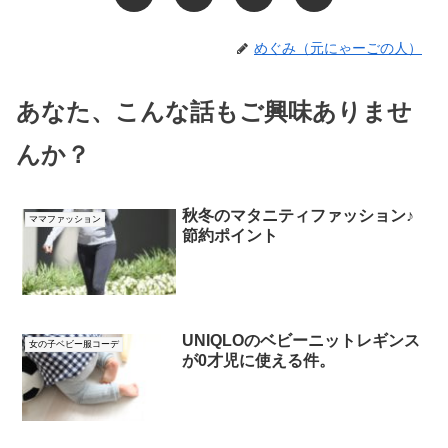
めぐみ（元にゃーごの人）
あなた、こんな話もご興味ありませ
んか？
秋冬のマタニティファッション♪
ママファッション
節約ポイント
UNIQLOのベビーニットレギンス
女の子ベビー服コーデ
が0才児に使える件。