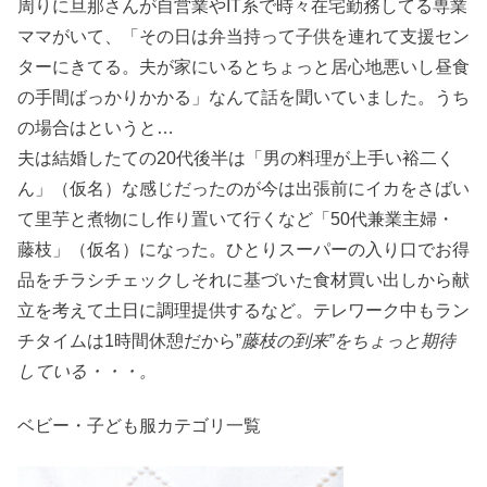
周りに旦那さんが自営業やIT系で時々在宅勤務してる専業
ママがいて、「その日は弁当持って子供を連れて支援セン
ターにきてる。夫が家にいるとちょっと居心地悪いし昼食
の手間ばっかりかかる」なんて話を聞いていました。うち
の場合はというと…
夫は結婚したての20代後半は「男の料理が上手い裕二く
ん」（仮名）な感じだったのが今は出張前にイカをさばい
て里芋と煮物にし作り置いて行くなど「50代兼業主婦・
藤枝」（仮名）になった。ひとりスーパーの入り口でお得
品をチラシチェックしそれに基づいた食材買い出しから献
立を考えて土日に調理提供するなど。テレワーク中もラン
チタイムは1時間休憩だから”
藤枝の到来”をちょっと期待
している・・・。
ベビー・子ども服カテゴリ一覧