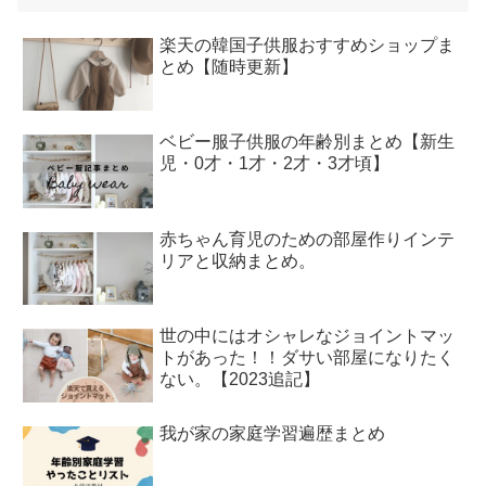
楽天の韓国子供服おすすめショップま
とめ【随時更新】
ベビー服子供服の年齢別まとめ【新生
児・0才・1才・2才・3才頃】
赤ちゃん育児のための部屋作りインテ
リアと収納まとめ。
世の中にはオシャレなジョイントマッ
トがあった！！ダサい部屋になりたく
ない。【2023追記】
我が家の家庭学習遍歴まとめ