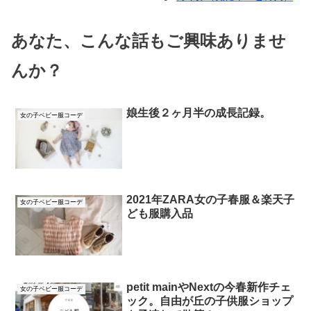
あなた、こんな話もご興味ありませ
んか？
娘生後２ヶ月半の成長記録。
女の子ベビー服コーデ
2021年ZARA女の子春服＆楽天子
女の子ベビー服コーデ
ども服購入品
petit mainやNextの今春新作チェ
女の子ベビー服コーデ
ック。自由が丘の子供服ショップ