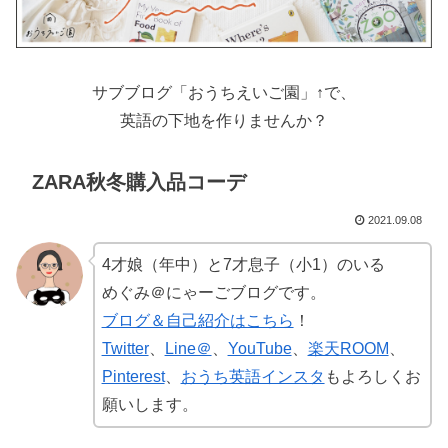
サブブログ「おうちえいご園」↑で、
英語の下地を作りませんか？
ZARA秋冬購入品コーデ
2021.09.08
4才娘（年中）と7才息子（小1）のいる
めぐみ＠にゃーごブログです。
ブログ＆自己紹介はこちら
！
Twitter
、
Line＠
、
YouTube
、
楽天ROOM
、
Pinterest
、
おうち英語インスタ
もよろしくお
願いします。