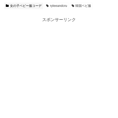
女の子ベビー服コーデ
ryleeandcru
韓国ベビ服
スポンサーリンク