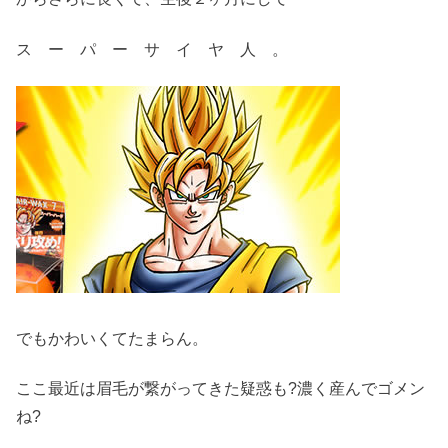
ス ー パ ー サ イ ヤ 人 。
でもかわいくてたまらん。
ここ最近は眉毛が繋がってきた疑惑も?濃く産んでゴメン
ね?