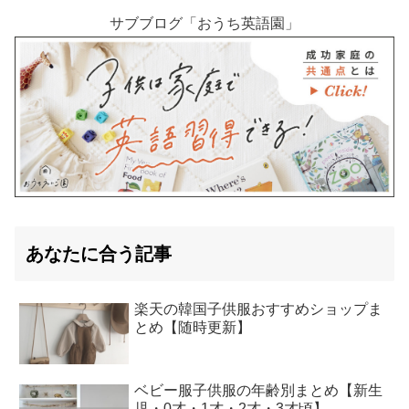
サブブログ「おうち英語園」
あなたに合う記事
楽天の韓国子供服おすすめショップま
とめ【随時更新】
ベビー服子供服の年齢別まとめ【新生
児・0才・1才・2才・3才頃】