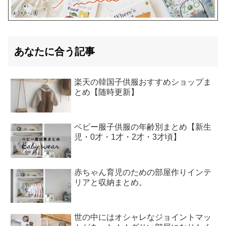
あなたに合う記事
楽天の韓国子供服おすすめショップま
とめ【随時更新】
ベビー服子供服の年齢別まとめ【新生
児・0才・1才・2才・3才頃】
赤ちゃん育児のための部屋作りインテ
リアと収納まとめ。
世の中にはオシャレなジョイントマッ