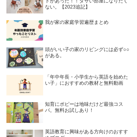
トがあった！！ダサい部屋になりたく
ない。【2023追記】
我が家の家庭学習遍歴まとめ
頭がいい子の家のリビングには必ず○○
がある。
「年中年長・小学生から英語を始めた
い子」におすすめの教材と無料動画
知育にポピーは地味だけど最強コス
パ。無料お試しあり！
英語教育に興味がある方向けのおすす