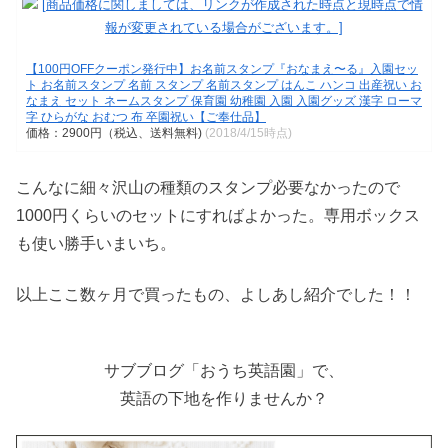
【100円OFFクーポン発行中】お名前スタンプ『おなまえ〜る』入園セッ
ト お名前スタンプ 名前 スタンプ 名前スタンプ はんこ ハンコ 出産祝い お
なまえ セット ネームスタンプ 保育園 幼稚園 入園 入園グッズ 漢字 ローマ
字 ひらがな おむつ 布 卒園祝い【ご奉仕品】
価格：2900円（税込、送料無料)
(2018/4/15時点)
こんなに細々沢山の種類のスタンプ必要なかったので
1000円くらいのセットにすればよかった。専用ボックス
も使い勝手いまいち。
以上ここ数ヶ月で買ったもの、よしあし紹介でした！！
サブブログ「おうち英語園」で、
英語の下地を作りませんか？