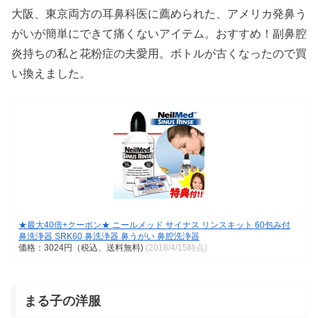
大阪、東京両方の耳鼻科医に薦められた、アメリカ発鼻う
がいが簡単にできて痛くないアイテム。おすすめ！副鼻腔
炎持ちの私と花粉症の夫愛用。ボトルが古くなったので買
い換えました。
★最大40倍+クーポン★ ニールメッド サイナス リンスキット 60包み付
鼻洗浄器 SRK60 鼻洗浄器 鼻うがい 鼻腔洗浄器
価格：3024円（税込、送料無料)
(2018/4/15時点)
まる子の洋服