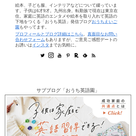
絵本、子ども服、インテリアなどについて綴っていま
す。子供は6才9才。九州出身。転勤族で現在は東京在
住。家庭に英語のエンタメや絵本を取り入れて英語の
下地をつくる「おうち英語」発信ブログ
おうちえいご
園
もやってます。
プロフィールとブログ詳細はこちら
。
真面目なお問い
合わせフォーム
もありますが、ご意見ご感想デートの
お誘いは
インスタ
までお気軽に。
サブブログ「おうち英語園」