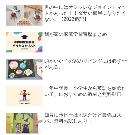
世の中にはオシャレなジョイントマッ
トがあった！！ダサい部屋になりたく
ない。【2023追記】
我が家の家庭学習遍歴まとめ
頭がいい子の家のリビングには必ず○○
がある。
「年中年長・小学生から英語を始めた
い子」におすすめの教材と無料動画
知育にポピーは地味だけど最強コス
パ。無料お試しあり！