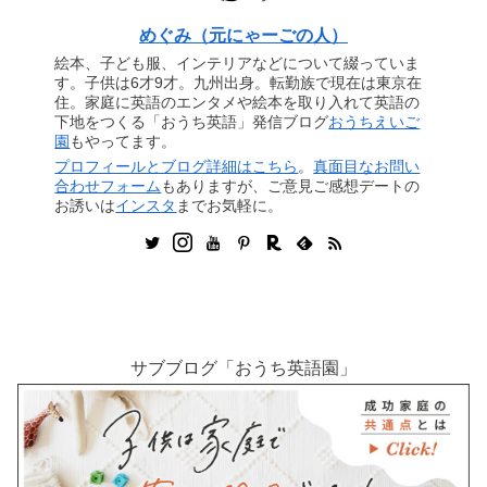
めぐみ（元にゃーごの人）
絵本、子ども服、インテリアなどについて綴っていま
す。子供は6才9才。九州出身。転勤族で現在は東京在
住。家庭に英語のエンタメや絵本を取り入れて英語の
下地をつくる「おうち英語」発信ブログ
おうちえいご
園
もやってます。
プロフィールとブログ詳細はこちら
。
真面目なお問い
合わせフォーム
もありますが、ご意見ご感想デートの
お誘いは
インスタ
までお気軽に。
サブブログ「おうち英語園」