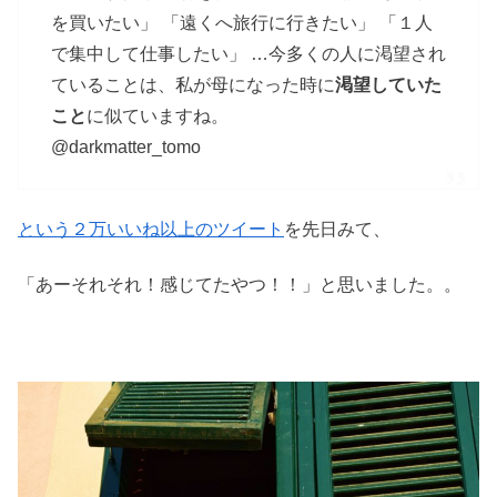
を買いたい」 「遠くへ旅行に行きたい」 「１人
で集中して仕事したい」 …今多くの人に渇望され
ていることは、私が母になった時に
渇望していた
こと
に似ていますね。
@darkmatter_tomo
という２万いいね以上のツイート
を先日みて、
「あーそれそれ！感じてたやつ！！」と思いました。。