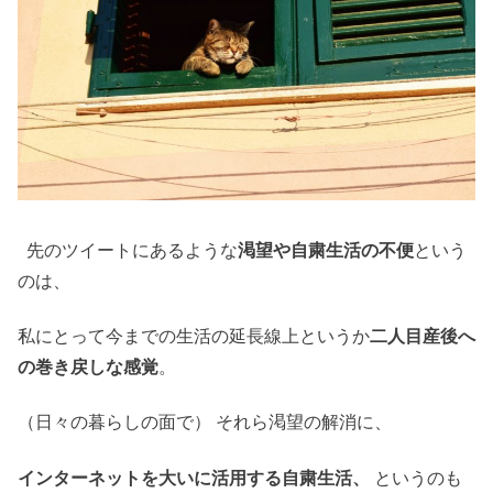
先のツイートにあるような
渇望や自粛生活の不便
という
のは、
私にとって今までの生活の延長線上というか
二人目産後へ
の巻き戻しな感覚
。
（日々の暮らしの面で） それら渇望の解消に、
インターネットを大いに活用する自粛生活、
というのも