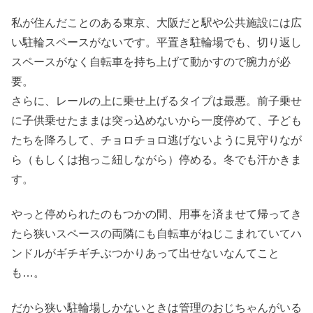
私が住んだことのある東京、大阪だと駅や公共施設には広
い駐輪スペースがないです。平置き駐輪場でも、切り返し
スペースがなく自転車を持ち上げて動かすので腕力が必
要。
さらに、レールの上に乗せ上げるタイプは最悪。前子乗せ
に子供乗せたままは突っ込めないから一度停めて、子ども
たちを降ろして、チョロチョロ逃げないように見守りなが
ら（もしくは抱っこ紐しながら）停める。冬でも汗かきま
す。
やっと停められたのもつかの間、用事を済ませて帰ってき
たら狭いスペースの両隣にも自転車がねじこまれていてハ
ンドルがギチギチぶつかりあって出せないなんてこと
も…。
だから狭い駐輪場しかないときは管理のおじちゃんがいる