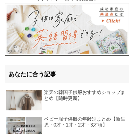
あなたに合う記事
楽天の韓国子供服おすすめショップま
とめ【随時更新】
ベビー服子供服の年齢別まとめ【新生
児・0才・1才・2才・3才頃】