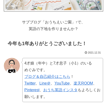
サブブログ「おうちえいご園」↑で、
英語の下地を作りませんか？
今年も1年ありがとうございました！
2021.12.31
4才娘（年中）と7才息子（小1）のいる
めぐみです。
ブログ＆自己紹介はこちら
！
Twitter
、
Line＠
、
YouTube
、
楽天ROOM
、
Pinterest
、
おうち英語インスタ
もよろしくお
願いします。