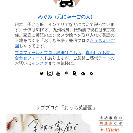
めぐみ（元にゃーごの人）
絵本、子ども服、インテリアなどについて綴っていま
す。子供は6才9才。九州出身。転勤族で現在は東京在
住。家庭に英語のエンタメや絵本を取り入れて英語の
下地をつくる「おうち英語」発信ブログ
おうちえいご
園
もやってます。
プロフィールとブログ詳細はこちら
。
真面目なお問い
合わせフォーム
もありますが、ご意見ご感想デートの
お誘いは
インスタ
までお気軽に。
サブブログ「おうち英語園」