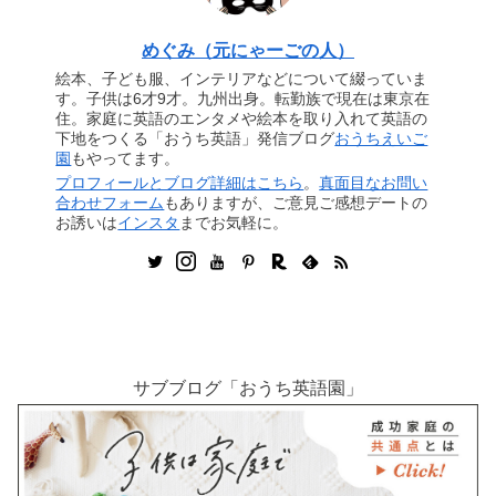
めぐみ（元にゃーごの人）
絵本、子ども服、インテリアなどについて綴っていま
す。子供は6才9才。九州出身。転勤族で現在は東京在
住。家庭に英語のエンタメや絵本を取り入れて英語の
下地をつくる「おうち英語」発信ブログ
おうちえいご
園
もやってます。
プロフィールとブログ詳細はこちら
。
真面目なお問い
合わせフォーム
もありますが、ご意見ご感想デートの
お誘いは
インスタ
までお気軽に。
サブブログ「おうち英語園」