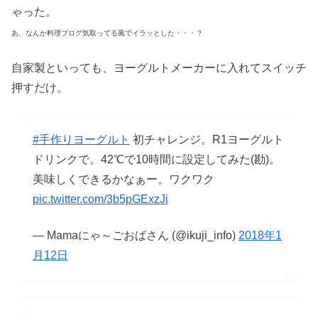
ゃった。
あ、なんか料理ブログ気取ってる風でイラッとした・・・？
自家製といっても、ヨーグルトメーカーに入れてスイッチ
押すだけ。
#手作りヨーグルト
初チャレンジ。R1ヨーグルト
ドリンクで。42℃で10時間に設定してみた(勘)。
美味しくできるかなぁー。ワクワク
pic.twitter.com/3b5pGExzJi
— Mamaにゃ～ごおばさん (@ikuji_info)
2018年1
月12日