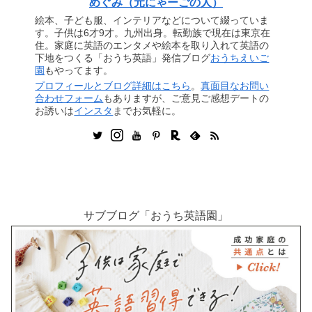
めぐみ（元にゃーごの人）
絵本、子ども服、インテリアなどについて綴っていま
す。子供は6才9才。九州出身。転勤族で現在は東京在
住。家庭に英語のエンタメや絵本を取り入れて英語の
下地をつくる「おうち英語」発信ブログ
おうちえいご
園
もやってます。
プロフィールとブログ詳細はこちら
。
真面目なお問い
合わせフォーム
もありますが、ご意見ご感想デートの
お誘いは
インスタ
までお気軽に。
サブブログ「おうち英語園」