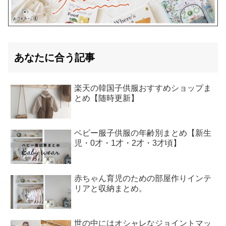
あなたに合う記事
楽天の韓国子供服おすすめショップま
とめ【随時更新】
ベビー服子供服の年齢別まとめ【新生
児・0才・1才・2才・3才頃】
赤ちゃん育児のための部屋作りインテ
リアと収納まとめ。
世の中にはオシャレなジョイントマッ