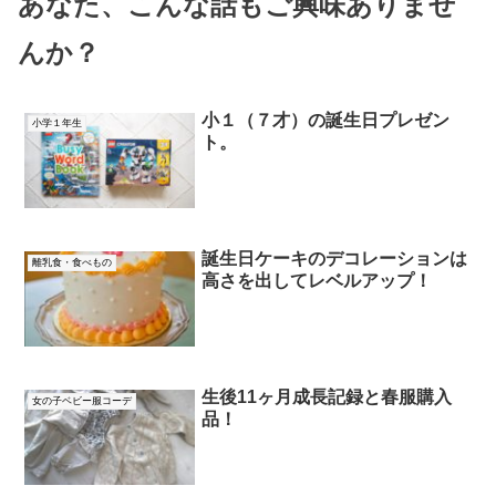
あなた、こんな話もご興味ありませ
んか？
小１（７才）の誕生日プレゼン
小学１年生
ト。
誕生日ケーキのデコレーションは
離乳食・食べもの
高さを出してレベルアップ！
生後11ヶ月成長記録と春服購入
女の子ベビー服コーデ
品！