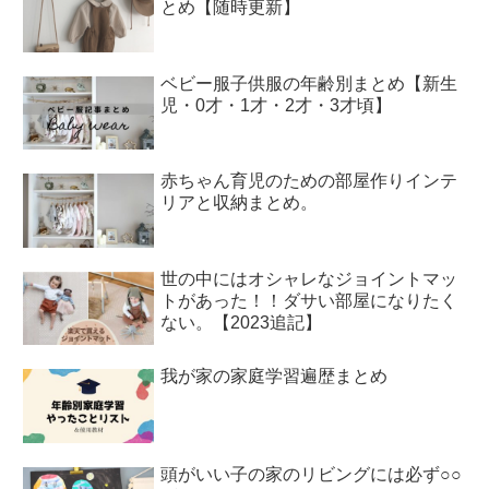
とめ【随時更新】
ベビー服子供服の年齢別まとめ【新生
児・0才・1才・2才・3才頃】
赤ちゃん育児のための部屋作りインテ
リアと収納まとめ。
世の中にはオシャレなジョイントマッ
トがあった！！ダサい部屋になりたく
ない。【2023追記】
我が家の家庭学習遍歴まとめ
頭がいい子の家のリビングには必ず○○